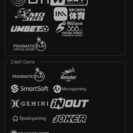
Crash Game