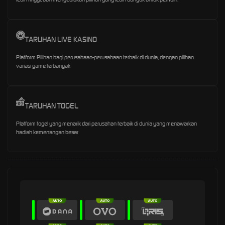
TARUHAN LIVE KASINO
Platform Pilihan bagi perusahaan-perusahaan terbaik di dunia, dengan pilihan
variasi game terbanyak
TARUHAN TOGEL
Platform togel yang menarik dari perusahan terbaik di dunia yang menawarkan
hadiah kemenangan besar