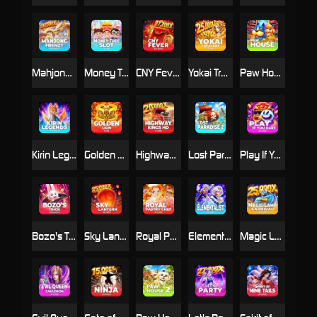
Mahjong Frenzy : Tiles of Fortunes
Money Tree Slot
CNY Fever
Yokai Treasure
Paw House
Kirin Legends
Golden Lion
Highway Kings HD
Lost Paradise 2
Play If You Dare
Bozo's Trick
Sky Lantern
Royal Pastry Chef
Elementalist
Magic Lamp Carnival