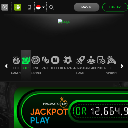
MASUK
DAFTAR
HOT
SLOTS
LIVE
RACE
TOGEL
OLAHRAGA
CRASH
ARCADE
POKER
E-
SABUN
GAMES
CASINO
GAME
SPORTS
AYAM
IDR
12,664,
JACKPOT
PLAY