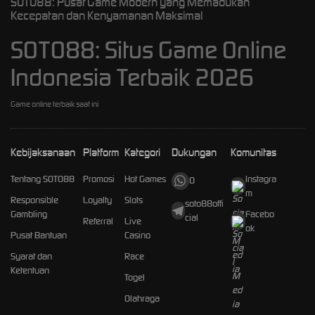
SOTO88: Pusat Game Modern yang Memadukan
Kecepatan dan Kenyamanan Maksimal
SOTO88: Situs Game Online
Indonesia Terbaik 2026
Game online terbaik saat ini
Kebijaksanaan
Platform
Kategori
Dukungan
Komunitas
Tentang SOTO88
Promosi
Hot Games
Instagra
0
m
Responsible
Loyalty
Slots
soto88offi
Gambling
Facebo
cial
Referral
Live
ok
Pusat Bantuan
Casino
Syarat dan
Race
Ketentuan
Togel
Olahraga