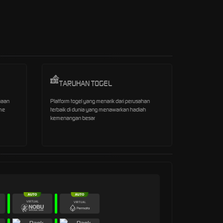
TARUHAN TOGEL
haan
Platform togel yang menarik dari perusahan
ame
terbaik di dunia yang menawarkan hadiah
kemenangan besar