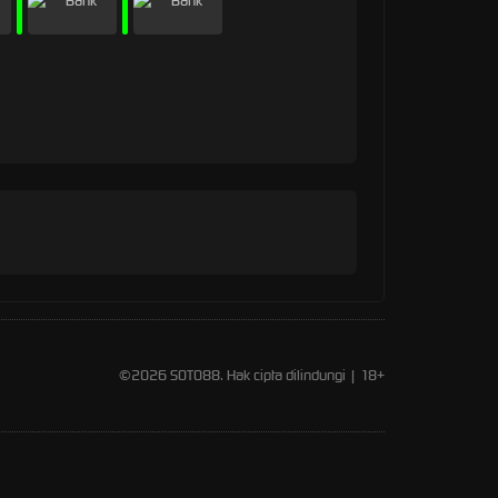
©2026 SOTO88. Hak cipta dilindungi | 18+