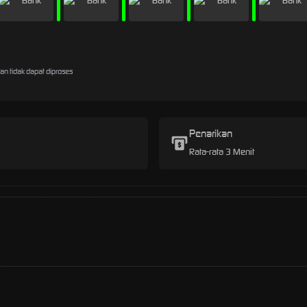
an tidak dapat diproses
Penarikan
Rata-rata 3 Menit