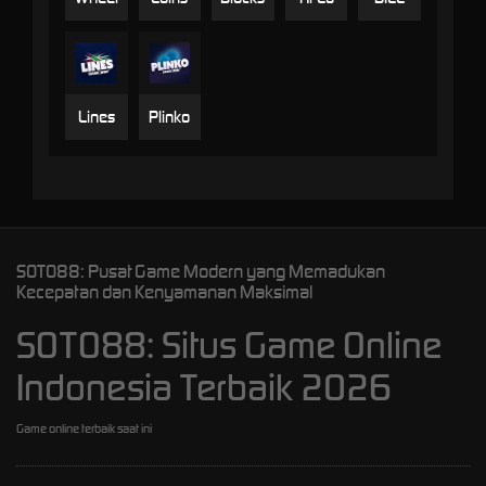
Lines
Plinko
SOTO88: Pusat Game Modern yang Memadukan
Kecepatan dan Kenyamanan Maksimal
SOTO88: Situs Game Online
Indonesia Terbaik 2026
Game online terbaik saat ini