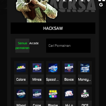
HACKSAW
Semua
Arcade
permainan
Colors
Mines
Speed Crash
Boxes
Moneyplane
Wheel
Coins
Blocks
Hi-Lo
DICE