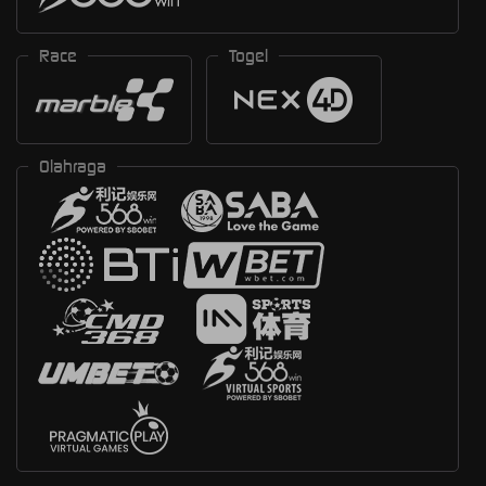
Race
Togel
Olahraga