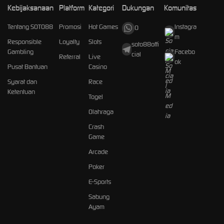
Kebijaksanaan
Platform
Kategori
Dukungan
Komunitas
Tentang SOTO88
Promosi
Hot Games
Instagra
0
m
Responsible
Loyalty
Slots
soto88offi
Gambling
Facebo
cial
Referral
Live
ok
Pusat Bantuan
Casino
Syarat dan
Race
Ketentuan
Togel
Olahraga
Crash
Game
Arcade
Poker
E-Sports
Sabung
Ayam