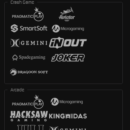
Crash Game
Arcade