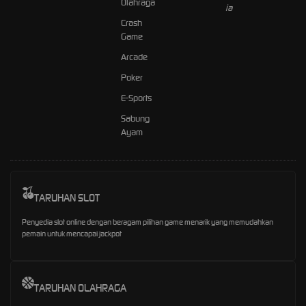
Olahraga
Crash
Game
Arcade
Poker
E-Sports
Sabung
Ayam
TARUHAN SLOT
Penyedia slot online dengan beragam pilihan game menarik yang memudahkan
pemain untuk mencapai jackpot
TARUHAN OLAHRAGA