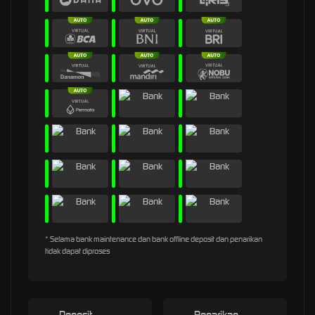
* Selama bank maintenance dan bank offline deposit dan penarikan
tidak dapat diproses
Deposit
Penarikan