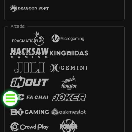
Arcade
Klik Disini!