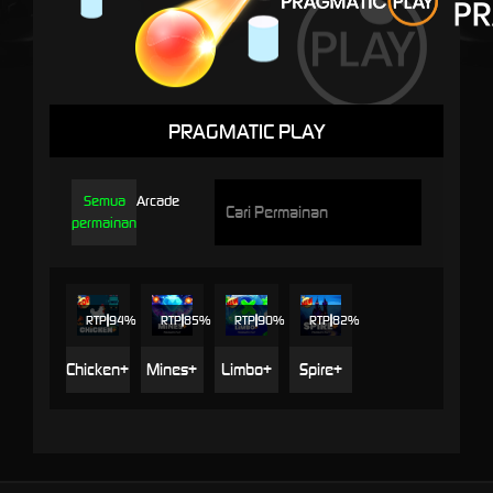
PRAGMATIC PLAY
Semua
Arcade
permainan
RTP
94%
RTP
85%
RTP
90%
RTP
82%
Chicken+
Mines+
Limbo+
Spire+